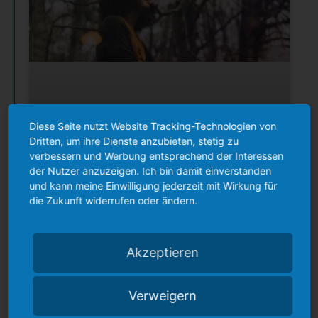
Diese Seite nutzt Website Tracking-Technologien von
Dritten, um ihre Dienste anzubieten, stetig zu
verbessern und Werbung entsprechend der Interessen
der Nutzer anzuzeigen. Ich bin damit einverstanden
und kann meine Einwilligung jederzeit mit Wirkung für
die Zukunft widerrufen oder ändern.
Wie du aufhörst, auf die
negative Stimme in deinem
Akzeptieren
Kopf zu hören
Verweigern
Warum machen wir so oft die Dinge, die nicht
so wichtig sind, aber so selten die wichtigen