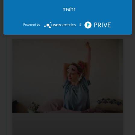
Dinge, die Erfolg und Glück bedeuten? Was ist
mehr
WEITERLESEN »
Powered by
&