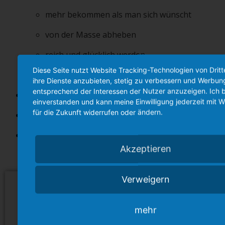
mehr bekommen als man sich wünscht
von der Masse abheben
reich und glücklich werden
Diese Seite nutzt Website Tracking-Technologien von Drit
das Potential ausnutzen
ihre Dienste anzubieten, stetig zu verbessern und Werbun
entsprechend der Interessen der Nutzer anzuzeigen. Ich b
Grundlagen für Wohlstand und Erfolg
einverstanden und kann meine Einwilligung jederzeit mit 
für die Zukunft widerrufen oder ändern.
Wie man den Kampf im Kopf gewinnt
die Änderung der eigenen Einstellung – der Tag,
der dein Leben verändert
Akzeptieren
Verweigern
€ 97,-
mehr