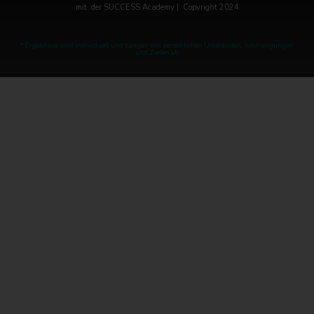
mit der SUCCESS Academy | Copyright 2024
* Ergebnisse sind individuell und hängen von persönlichen Umständen, Anstrengungen
und Zielen ab