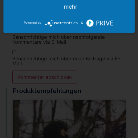
mehr
Name, E-Mail-Adresse und Website in diesem
Browser für meinen nächsten Kommentar
speichern.
Powered by
&
Benachrichtige mich über nachfolgende
Kommentare via E-Mail.
Benachrichtige mich über neue Beiträge via E-
Mail.
Produktempfehlungen